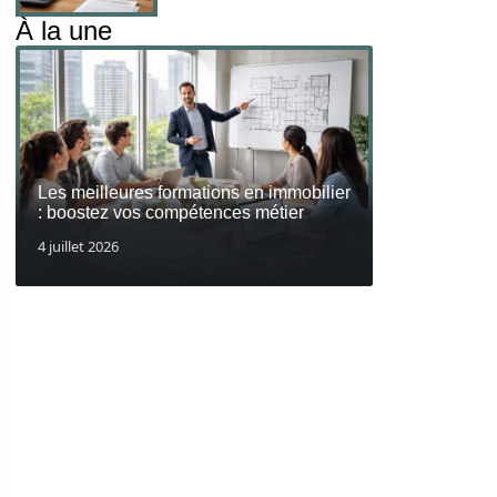
À la une
Les meilleures formations en immobilier
: boostez vos compétences métier
4 juillet 2026