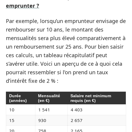
emprunter ?
Par exemple, lorsqu’un emprunteur envisage de
rembourser sur 10 ans, le montant des
mensualités sera plus élevé comparativement à
un remboursement sur 25 ans. Pour bien saisir
ces calculs, un tableau récapitulatif peut
s’avérer utile. Voici un aperçu de ce à quoi cela
pourrait ressembler si l’on prend un taux
d’intérêt fixe de 2 % :
Durée
Mensualité
Salaire net minimum
(années)
(en €)
requis (en €)
10
1 541
4 403
15
930
2 657
20
758
2 165