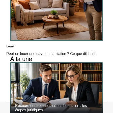
Louer
Peut-on louer une cave en habitation ? Ce que dit la loi
À la une
Recours contre une caution de location : les
Contact
Mentions légales
Sitemap
étapes juridiques