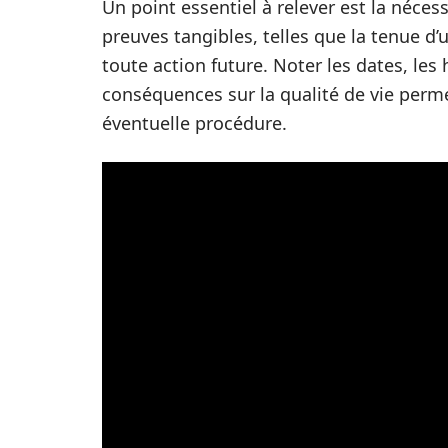
Un point essentiel à relever est la néce
preuves tangibles, telles que la tenue d’
toute action future. Noter les dates, les 
conséquences sur la qualité de vie perme
éventuelle procédure.