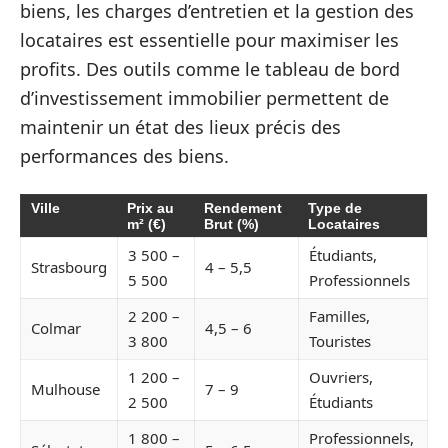
biens, les charges d’entretien et la gestion des
locataires est essentielle pour maximiser les
profits. Des outils comme le tableau de bord
d’investissement immobilier permettent de
maintenir un état des lieux précis des
performances des biens.
Ville
Prix au
Rendement
Type de
m² (€)
Brut (%)
Locataires
3 500 –
Étudiants,
Strasbourg
4 – 5,5
5 500
Professionnels
2 200 –
Familles,
Colmar
4,5 – 6
3 800
Touristes
1 200 –
Ouvriers,
Mulhouse
7 – 9
2 500
Étudiants
1 800 –
Professionnels,