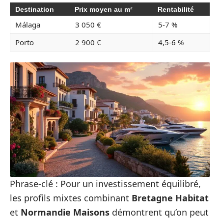
Destination
Prix moyen au m²
Rentabilité
Málaga
3 050 €
5-7 %
Porto
2 900 €
4,5-6 %
Phrase-clé : Pour un investissement équilibré,
les profils mixtes combinant
Bretagne Habitat
et
Normandie Maisons
démontrent qu’on peut