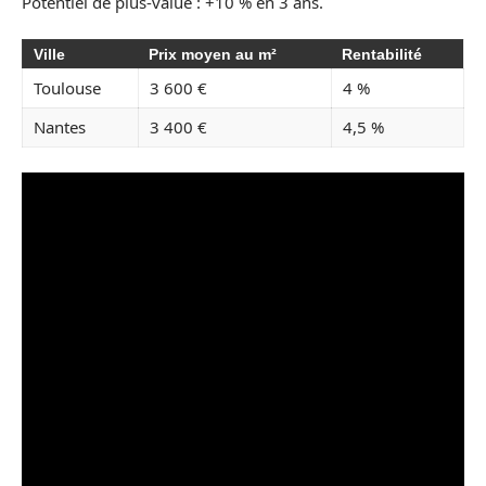
Potentiel de plus-value : +10 % en 3 ans.
Ville
Prix moyen au m²
Rentabilité
Toulouse
3 600 €
4 %
Nantes
3 400 €
4,5 %